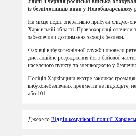
Уночі 4 червня російські війська атакув
із безпілотників впав у Новобаварському 
На місце події оперативно прибули слідчо-оп
Харківській області. Правоохоронці оточили 
забезпечили дотримання заходів безпеки.
Фахівці вибухотехнічної служби провели рете
дистанційне розрядження його бойової частин
населеного пункту та знешкоджено у безпечно
Поліція Харківщини вкотре закликає громадян:
вибухонебезпечних предметів не підходьте, не
або 101.
Джерело
Відділ комунікації поліції Харківсь