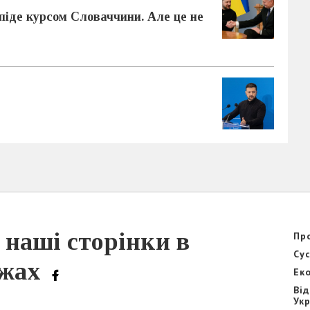
розслідування розкрадання
піде курсом Словаччини. Але це не
дизеля для військової
техніки
28 ЛИПНЯ 2026
Судитимуть правоохоронця,
який продавав гранатомети
та боєприпаси
20 ЛИПНЯ 2026
 наші сторінки в
Пр
Су
ежах
Ек
Ві
Ук
10 років КОРД: особлива