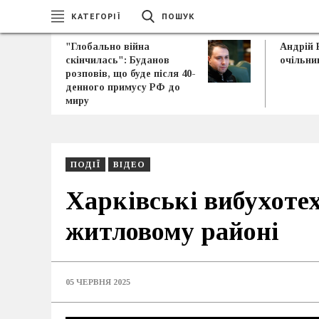
КАТЕГОРІЇ
ПОШУК
"Глобально війна
Андрій 
скінчилась": Буданов
очільни
розповів, що буде після 40-
денного примусу РФ до
миру
ПОДІЇ
ВІДЕО
Харківські вибухоте
житловому районі
05 ЧЕРВНЯ 2025