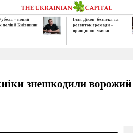
Рубель – новий
Ілля Діков: безпека та
к поліції Київщини
розвиток громади –
принципові маяки
хніки знешкодили ворожий 