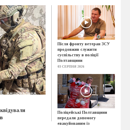
Після фронту ветеран ЗСУ
продовжив служити
суспільству в поліції
Полтавщини
03 СЕРПНЯ 2026
іквідували
Поліцейські Полтавщини
ів
передали допомогу
евакуйованим із
прифронтових територій