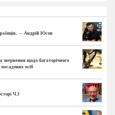
дітям
30 ЛИПНЯ 2026
країнців, — Андрій Юсов
Під виглядом навчання
інвестиціям шахраї ошукали
звернення щодо багаторічного
українців на понад мільйон
доларів
 посадових осіб
29 ЛИПНЯ 2026
сторі Ч.3
ДБР завершило