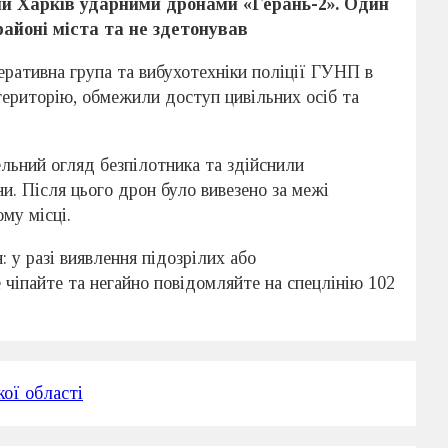
али Харків ударними дронами «Герань-2». Один
районі міста та не здетонував
еративна група та вибухотехніки поліції ГУНП в
територію, обмежили доступ цивільних осіб та
льний огляд безпілотника та здійснили
и. Після цього дрон було вивезено за межі
му місці.
 у разі виявлення підозрілих або
 чіпайте та негайно повідомляйте на спецлінію 102
кої області