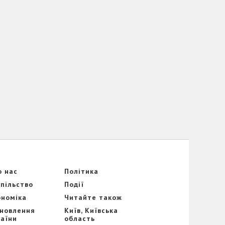
о нас
Політика
спільство
Події
ономіка
Читайте також
дновлення
Київ, Київська
раїни
область