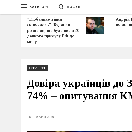
КАТЕГОРІЇ
ПОШУК
"Глобально війна
Андрій 
скінчилась": Буданов
очільни
розповів, що буде після 40-
денного примусу РФ до
миру
СТАТТІ
Довіра українців до З
74% – опитування К
16 ТРАВНЯ 2025