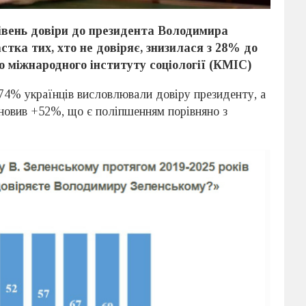
 рівень довіри до президента Володимира
астка тих, хто не довіряє, знизилася з 28% до
о міжнародного інституту соціології (КМІС)
74% українців висловлювали довіру президенту, а
ановив +52%, що є поліпшенням порівняно з