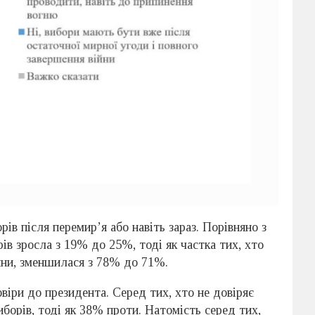
в після перемир’я або навіть зараз. Порівняно з
ів зросла з 19% до 25%, тоді як частка тих, хто
йни, зменшилася з 78% до 71%.
овіри до президента. Серед тих, хто не довіряє
орів, тоді як 38% проти. Натомість серед тих,