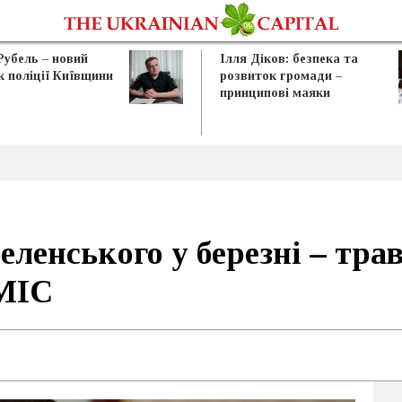
Рубель – новий
Ілля Діков: безпека та
к поліції Київщини
розвиток громади –
принципові маяки
еленського у березні – тра
МІС